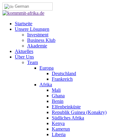
German
Startseite
Unsere Lösungen
Investment
Business Klub
Akademie
Aktuelles
Über Uns
Team
Europa
Deutschland
Frankreich
Afrika
Mali
Ghana
Benin
Elfenbeinküste
Republik Guinea (Konakry)
Südliches Afrika
Kenya
Kamerun
Liberia