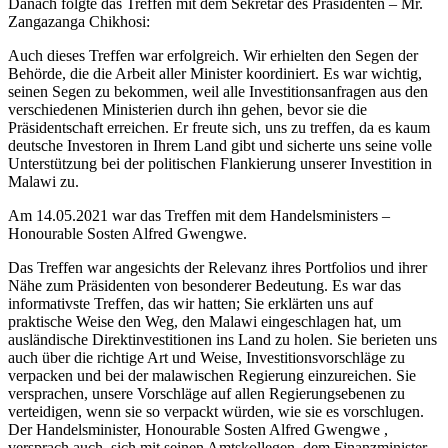
Danach folgte das Treffen mit dem Sekretär des Präsidenten – Mr.
Zangazanga Chikhosi:
Auch dieses Treffen war erfolgreich. Wir erhielten den Segen der
Behörde, die die Arbeit aller Minister koordiniert. Es war wichtig,
seinen Segen zu bekommen, weil alle Investitionsanfragen aus den
verschiedenen Ministerien durch ihn gehen, bevor sie die
Präsidentschaft erreichen. Er freute sich, uns zu treffen, da es kaum
deutsche Investoren in Ihrem Land gibt und sicherte uns seine volle
Unterstützung bei der politischen Flankierung unserer Investition in
Malawi zu.
Am 14.05.2021 war das Treffen mit dem Handelsministers –
Honourable Sosten Alfred Gwengwe.
Das Treffen war angesichts der Relevanz ihres Portfolios und ihrer
Nähe zum Präsidenten von besonderer Bedeutung. Es war das
informativste Treffen, das wir hatten; Sie erklärten uns auf
praktische Weise den Weg, den Malawi eingeschlagen hat, um
ausländische Direktinvestitionen ins Land zu holen. Sie berieten uns
auch über die richtige Art und Weise, Investitionsvorschläge zu
verpacken und bei der malawischen Regierung einzureichen. Sie
versprachen, unsere Vorschläge auf allen Regierungsebenen zu
verteidigen, wenn sie so verpackt würden, wie sie es vorschlugen.
Der Handelsminister, Honourable Sosten Alfred Gwengwe ,
versprach auch, sich mit seinen Amtskollegen, dem Finanzminister