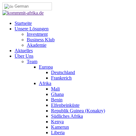
German
Startseite
Unsere Lösungen
Investment
Business Klub
Akademie
Aktuelles
Über Uns
Team
Europa
Deutschland
Frankreich
Afrika
Mali
Ghana
Benin
Elfenbeinküste
Republik Guinea (Konakry)
Südliches Afrika
Kenya
Kamerun
Liberia